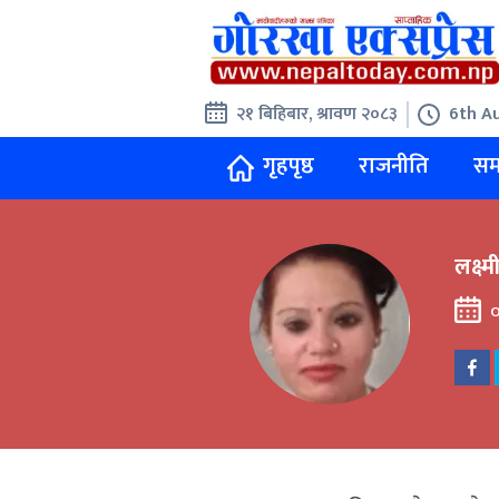
२१ बिहिबार, श्रावण २०८३
6th A
गृहपृष्ठ
राजनीति
सम
लक्ष्
०