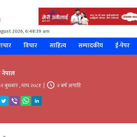
ugust 2026, 6:48:39 am
ाचार
विचार
साहित्य
सम्पादकीय
ई-पेपर
मी नेपाल
२ बुधबार , माघ २०८१
|
२ बर्ष अगाडि