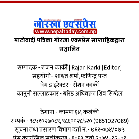
माटोबादी पत्रिका गोरखा एक्सप्रेस साप्ताहिकद्वारा
सञ्चालित
सम्पादक - राजन कार्की | Rajan Karki [Editor]
सहयोगी– शाश्वत शर्मा, फणिन्द्र पन्त
वेभ डाइरेक्टर - रोशन कार्की
कानुनी सल्लाहकार - बरिष्ठ अधिवक्ता शिव सिग्देल
ठेगाना - कामपा १४, कलंकी
सम्पर्क - ९८५१०२७०८९, ९८६००२८५२० (9851027089)
सूचना तथा प्रसारण विभाग दर्ता नं. - ७६१-०७४/०७५
प्रेस काउन्सिल सूचीकरण - १०६३, दर्ता २०७४–१२–०१