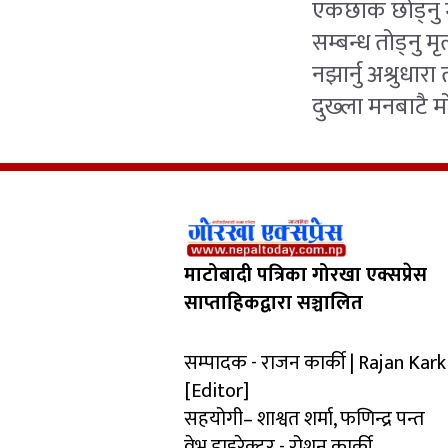
एकछाक छोड्नु म
सम्बन्ध तोड्नु मृ
नझार्नु अश्रुधार
दुख्ला मनबाटै मो
माटोबादी पत्रिका गोरखा एक्सप्रेस
साप्ताहिकद्वारा सञ्चालित
सम्पादक - राजन कार्की | Rajan Kark
[Editor]
सहयोगी– शाश्वत शर्मा, फणिन्द्र पन्त
वेभ डाइरेक्टर - रोशन कार्की