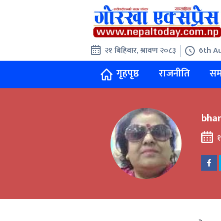
२१ बिहिबार, श्रावण २०८३
6th Au
गृहपृष्ठ
राजनीति
सम
bhan
१