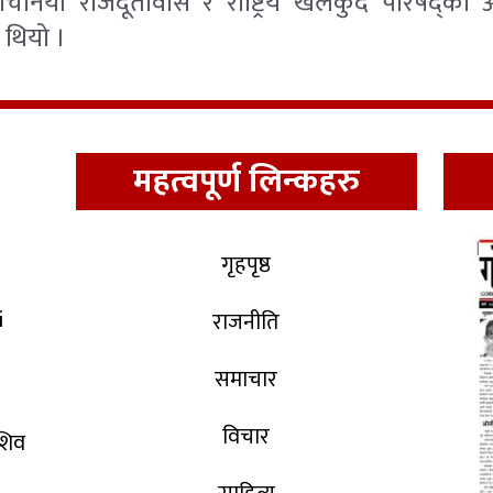
 चिनियाँ राजदूतावास र राष्ट्रिय खेलकुद परिषद्क
थियो ।
महत्वपूर्ण लिन्कहरु
गृहपृष्ठ
i
राजनीति
समाचार
विचार
 शिव