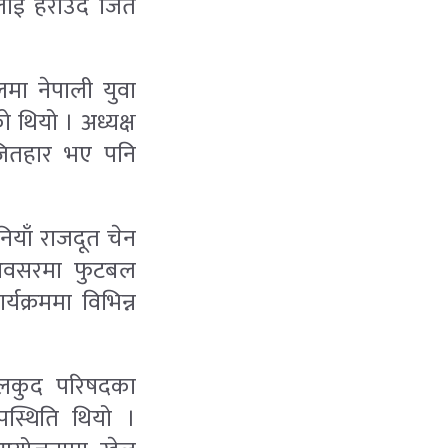
लाई हराउदै जित
लमा नेपाली युवा
 थियो । अध्यक्ष
 जितहार भए पनि
ियाँ राजदूत चेन
ा अवसरमा फुटबल
्रममा विभिन्न
 खेलकुद परिषदका
स्थिति थियो ।