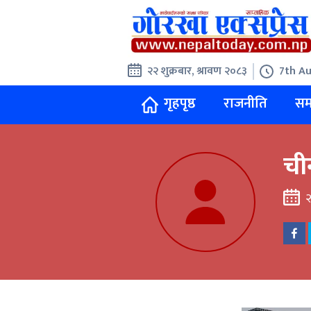
२२ शुक्रबार, श्रावण २०८३
7th Au
गृहपृष्ठ
राजनीति
सम
ची
२