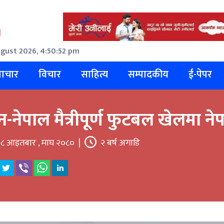
gust 2026, 4:50:53 pm
ाचार
विचार
साहित्य
सम्पादकीय
ई-पेपर
न-नेपाल मैत्रीपूर्ण फुटबल खेलमा 
८ आइतबार , माघ २०८०
|
२ बर्ष अगाडि