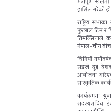
मैत्रीपूर्ण ख
हासिल गरेको हो
राष्ट्रिय सभाक
फुटबल टिम र चि
तिमल्सिनाले क
नेपाल–चीन बीचको
चिनियाँ नयाँवर
सङले दुई देशक
आयोजना गरिएक
सास्कृतिक कार्य
कार्यक्रममा यु
सदस्यसचिव टं