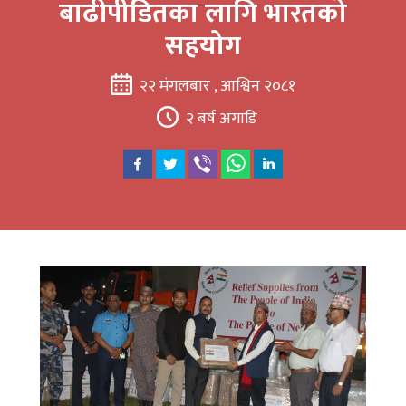
बाढीपीडितका लागि भारतको
सहयोग
२२ मंगलबार , आश्विन २०८१
२ बर्ष अगाडि