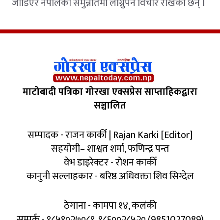
जोडिएर नेपालको समुन्नतिमा लाग्नुपर्ने विचार राखेका छन् ।
माटोबादी पत्रिका गोरखा एक्सप्रेस साप्ताहिकद्वारा
सञ्चालित
सम्पादक - राजन कार्की | Rajan Karki [Editor]
सहयोगी– शाश्वत शर्मा, फणिन्द्र पन्त
वेभ डाइरेक्टर - रोशन कार्की
कानुनी सल्लाहकार - बरिष्ठ अधिवक्ता शिव सिग्देल
ठेगाना - कामपा १४, कलंकी
सम्पर्क - ९८५१०२७०८९, ९८६००२८५२० (9851027089)