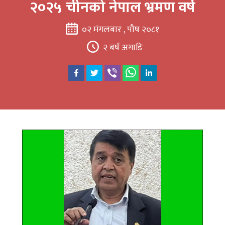
२०२५ चीनको नेपाल भ्रमण वर्ष
०२ मंगलबार , पौष २०८१
२ बर्ष अगाडि