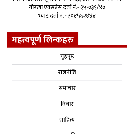
गोरखा एक्सप्रेस दर्ता नं.- २५-०३९/४०
भ्याट दर्ता नं. - ३०४५६२४४४
महत्वपूर्ण लिन्कहरु
गृहपृष्ठ
राजनीति
समाचार
विचार
साहित्य