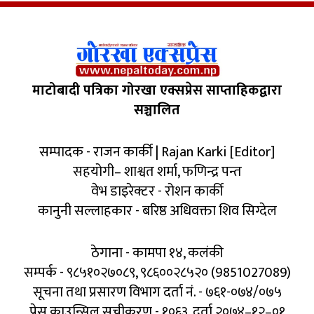
माटोबादी पत्रिका गोरखा एक्सप्रेस साप्ताहिकद्वारा
सञ्चालित
सम्पादक - राजन कार्की | Rajan Karki [Editor]
सहयोगी– शाश्वत शर्मा, फणिन्द्र पन्त
वेभ डाइरेक्टर - रोशन कार्की
कानुनी सल्लाहकार - बरिष्ठ अधिवक्ता शिव सिग्देल
ठेगाना - कामपा १४, कलंकी
सम्पर्क - ९८५१०२७०८९, ९८६००२८५२० (9851027089)
सूचना तथा प्रसारण विभाग दर्ता नं. - ७६१-०७४/०७५
प्रेस काउन्सिल सूचीकरण - १०६३, दर्ता २०७४–१२–०१