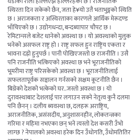
घडीको रालो हल्लिएझैं हल्लिरहेको छ । राजनीतिक
स्थिरता दिन सकेको छैन, जता हे¥यो उतै भताभुङ्गको स्थिति
छ । अराजकता र अस्थिरताका कारणले आर्थिक मेरूदण्ड
भाँचिएको छ । उद्योगधन्दा, बन्दब्यापार चौपट छ ।
रेमिटान्सले बजेट धानेको अवस्था छ । यो अवस्थाको मुलुक
भनेको असफल राष्ट्र हो । राष्ट्र सफल हुन राष्ट्रिय एकता र
भावना दह्रो हुनुपर्छ । पानी पोखिएजस्तो छ राजनीति । उसै
पनि राजनीति भत्किएको अवस्था छ भने भूराजनीतिको
भूमरीमा राष्ट्र परिसकेको अवस्था छ । भूराजनीतिलाई
सफलतापूर्वक सञ्चालन गर्नसक्ने सक्षम कूटनीति छैन ।
बिग्रेको देशको भत्केको घर..जस्तो अवस्था छ । यो
दुरावस्थाबाट देशलाई पार लगाउन सक्ने नेतृत्व कुनै दलमा
पनि छैनन् । दलीय ब्यवस्था छ, दलहरू अराष्ट्रिय,
अराजनीतिक, असंसदीय, अनुशासनहीन, लोकतन्त्रका
गरिमा र महिमा नभएका छन् भने त्यस्तो देश कसरी उँभो
लाग्छ ? नेपालको अवस्था हरेक दिन उँधोगति, उँधोमतितिर