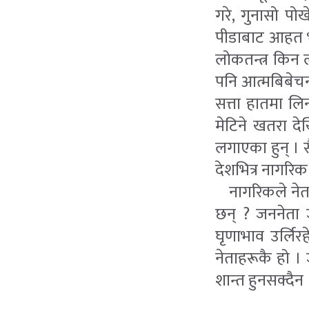
गरे, गुनासो पो
पीडाबाट आहत भ
लोकतन्त्र किन ल
पनि आत्मबिबेचन
सत्ता हातमा लि
मेटिने खतरा द
लगाएका हुन् । 
देशभित्र नागरिक स
नागरिकले नेता 
छन् ? जननेता 
घृणाभाव उर्लिरह
नेताहरूकै हो ।
शान्त हुनसक्दैन 