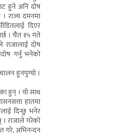
ाट हुने अनि दोष
ो । राज्य दमनमा
 पीडितलाई दिएर
्छ । चैत १५ गते
षीले राजालाई दोष
ादोष गर्नु भनेको
ालन हुनपुग्यो ।
ा हुन् । यो साथ
शासनसत्ता हातमा
ाई दिन्छु भनेर
 । राजाले गरेको
गत गरे, अभिनन्दन