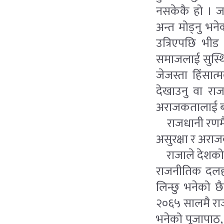
नसकेकै हो । जन
अन्त मोड्नु भन
उत्रिएपछि भीड
समाजलाई सुस्थि
जेजस्ता हिंसात्
देखाउनु वा राजस
अराजकतालाई बढाव
राजधानी रणमैदा
असुरक्षा र अरा
राजाले देशको स
राजनीतिक दलहरू
लिन्छु भनेको 
२०६५ सालमै राज
भनेको पूजापाठ, 