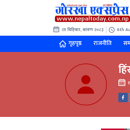
२१ बिहिबार, श्रावण २०८३
6th Au
गृहपृष्ठ
राजनीति
सम
हिं
१