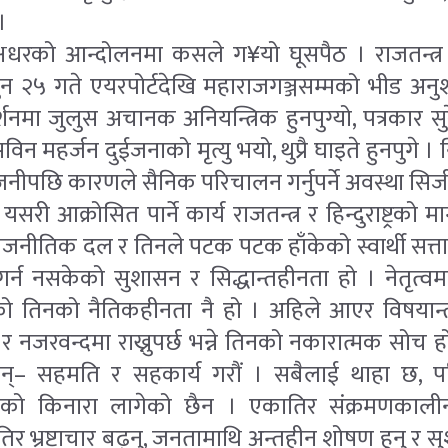
।
षधरको आन्दोलनमा कसले ग¥यो घूसपैठ । राजतन्त्
 २५ गते एयरपोर्टदेखि महाराजगञ्जसम्मको भीड अनुश
्शनमा जुलुस अचानक अनियन्त्रिक हुनपुग्यो, पत्रकार 
न महर्जन दुईजनाको मृत्यु भयो, थुप्रै घाइते हुनपुगे । 
छि कारणले सैनिक परिचालन गर्नुपर्ने अवस्था सिर्जना
आक्रोसित पार्ने कार्य राजतन्त्र र हिन्दुराष्ट्रको माग
राजनीतिक दल र तिनले पटक पटक हाँकेको स्वार्थी सत्ता
गर्न नसकेको सुशासन र सिद्धान्तहीनता हो । नेतृत
एको तिनको नैतिकहीनता नै हो । अहिले आएर विषयान्
र नजरवन्दमा राख्नुपर्छ भन्ने तिनको नकारात्मक सोच 
्– सहमति र सहकार्य गरौं । सबैलाई थाहा छ, पर
दाको किनारा लागेको छैन । एकातिर संक्रमणकालीन
ोतिर भ्रष्टाचार बढ्नु, जनतामाथि अन्तहीन शोषण हुनु र