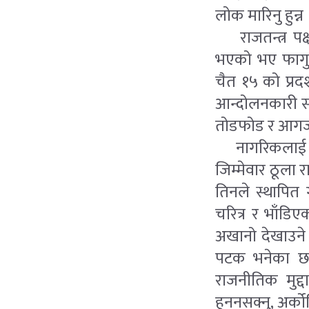
लोक मारिनु हुन्न 
राजतन्त्र पक्
भएको भए फागुन
चैत १५ को प्रदर
आन्दोलनकारी सवि
तोडफोड र आगजनीप
नागरिकलाई यसरी 
जिम्मेवार ठूला 
तिनले स्थापित 
चरित्र र भाँडि
अखानो देखाउने 
पटक भनेका छन
राजनीतिक मुद्
हुननसक्नु, अर्क