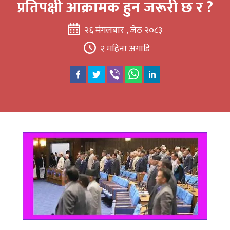
प्रतिपक्षी आक्रामक हुन जरूरी छ र ?
२६ मंगलबार , जेठ २०८३
२ महिना अगाडि