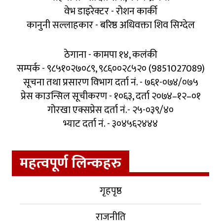
वेभ डाइरेक्टर - रोशन कार्की
कानुनी सल्लाहकार - बरिष्ठ अधिवक्ता शिव सिग्देल
ठेगाना - कामपा १४, कलंकी
सम्पर्क - ९८५१०२७०८९, ९८६००२८५२० (9851027089)
सूचना तथा प्रसारण विभाग दर्ता नं. - ७६१-०७४/०७५
प्रेस काउन्सिल सूचीकरण - १०६३, दर्ता २०७४–१२–०१
गोरखा एक्सप्रेस दर्ता नं.- २५-०३९/४०
भ्याट दर्ता नं. - ३०४५६२४४४
महत्वपूर्ण लिन्कहरु
गृहपृष्ठ
राजनीति