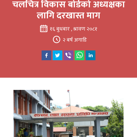
चलचित्र विकास बोर्डको अध्यक्षका
लागि दरखास्त माग
१६ बुधबार , श्रावण २०८१
२ बर्ष अगाडि