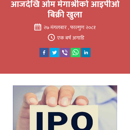
आजदेखि ओम मेगाश्रीको आइपीओ
बिक्री खुला
२७ मंगलबार , फाल्गुण २०८१
एक बर्ष अगाडि