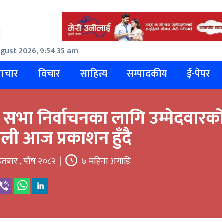
gust 2026, 9:54:35 am
ाचार
विचार
साहित्य
सम्पादकीय
ई-पेपर
्रिय सभा निर्वाचनका लागि उम्मेदवारक
ली आज प्रकाशन हुँदै
तबार , पौष २०८२
|
७ महिना अगाडि