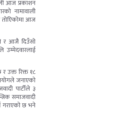
वली आज प्रकाशन
वारको नामावाली
समय तोएिकोमा आज
े र आजै दिउँसो
ि उम्मेदवारलाई
 र उक्त रिक्त १८
आयोगले जनाएकाे
ादी पार्टीले ३
न्त्रिक समाजवादी
ता गराएकाे छ भने