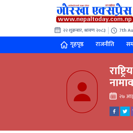
२२ शुक्रबार, श्रावण २०८३
7th Au
गृहपृष्ठ
राजनीति
सम
राष्ट
नामाव
२७ आइ