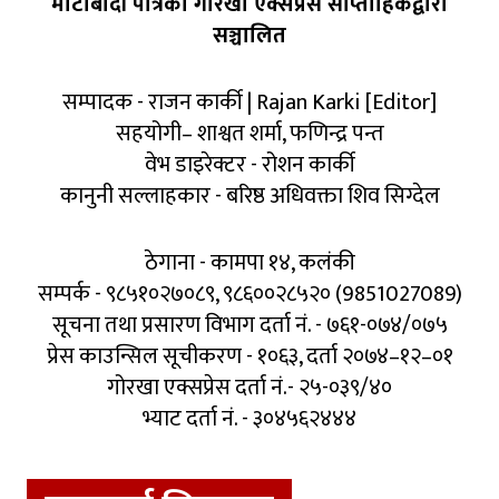
माटोबादी पत्रिका गोरखा एक्सप्रेस साप्ताहिकद्वारा
सञ्चालित
सम्पादक - राजन कार्की | Rajan Karki [Editor]
सहयोगी– शाश्वत शर्मा, फणिन्द्र पन्त
वेभ डाइरेक्टर - रोशन कार्की
कानुनी सल्लाहकार - बरिष्ठ अधिवक्ता शिव सिग्देल
ठेगाना - कामपा १४, कलंकी
सम्पर्क - ९८५१०२७०८९, ९८६००२८५२० (9851027089)
सूचना तथा प्रसारण विभाग दर्ता नं. - ७६१-०७४/०७५
प्रेस काउन्सिल सूचीकरण - १०६३, दर्ता २०७४–१२–०१
गोरखा एक्सप्रेस दर्ता नं.- २५-०३९/४०
भ्याट दर्ता नं. - ३०४५६२४४४