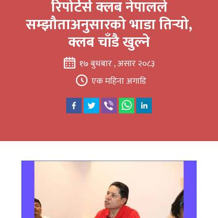
रिपोर्टर्स क्लब नेपालले
सम्झौताअनुसारको भाडा तिर्‍यो,
क्लब चाँडै खुल्ने
१७ बुधबार , असार २०८३
एक महिना अगाडि