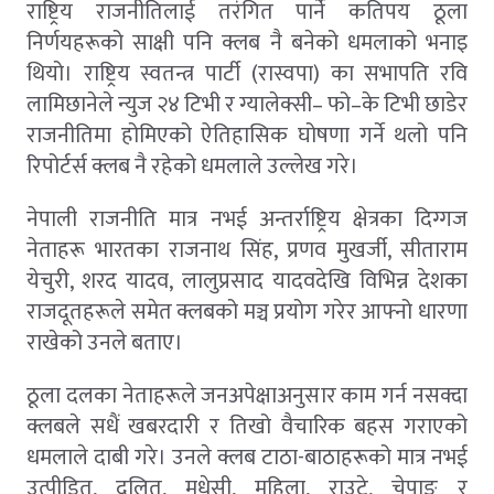
राष्ट्रिय राजनीतिलाई तरंगित पार्ने कतिपय ठूला
निर्णयहरूको साक्षी पनि क्लब नै बनेको धमलाको भनाइ
थियो। राष्ट्रिय स्वतन्त्र पार्टी (रास्वपा) का सभापति रवि
लामिछानेले न्युज २४ टिभी र ग्यालेक्सी– फो–के टिभी छाडेर
राजनीतिमा होमिएको ऐतिहासिक घोषणा गर्ने थलो पनि
रिपोर्टर्स क्लब नै रहेको धमलाले उल्लेख गरे।
नेपाली राजनीति मात्र नभई अन्तर्राष्ट्रिय क्षेत्रका दिग्गज
नेताहरू भारतका राजनाथ सिंह, प्रणव मुखर्जी, सीताराम
येचुरी, शरद यादव, लालुप्रसाद यादवदेखि विभिन्न देशका
राजदूतहरूले समेत क्लबको मञ्च प्रयोग गरेर आफ्नो धारणा
राखेको उनले बताए।
ठूला दलका नेताहरूले जनअपेक्षाअनुसार काम गर्न नसक्दा
क्लबले सधैं खबरदारी र तिखो वैचारिक बहस गराएको
धमलाले दाबी गरे। उनले क्लब टाठा-बाठाहरूको मात्र नभई
उत्पीडित, दलित, मधेसी, महिला, राउटे, चेपाङ र