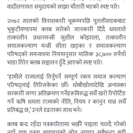
वादीलगायत समुदायको साझा चौतारी भएको स्पष्ट पारे।
२०७२ सालको विनाशकारी भूकम्पपछि पुतलीसडकबाट
भृकुटीमण्डपमा क्लब सारेको जानकारी दिँदै धमलाले
तत्कालीन प्रधानमन्त्री सुशील कोइराला, तत्कालीन
समाजकल्याण मन्त्री सीता खड्का र समाजकल्याण
परिषद्को समन्वयमा नियमानुसार मासिक ३८,७०० रुपैयाँ
भाडा तिरेर क्लब सञ्चालन हुँदै आएको स्पष्ट पारे।
‘हामीले राज्यलाई तिर्नुपर्ने सम्पूर्ण रकम समाज कल्याण
परिषद्लाई तिरिसकेका छौँ। धोबीखोलादेखि अन्यत्रका
सरकारी जग्गा अतिक्रमण गर्नेहरूविरुद्ध सधैँ खरो रिपोर्टिङ
गर्ने ऋषि धमला राज्यको नीति, नियम र कानुन मान्न सधैँ
प्रतिबद्ध छ,’ उनले दृढताका साथ भने।
क्लब बन्द रहँदा पत्रकारितामा भर्खरै पाइला चाल्दै गरेको
नयाँ युवा पुस्ता समाचारको स्रोत नपाएर सबैभन्दा बढी