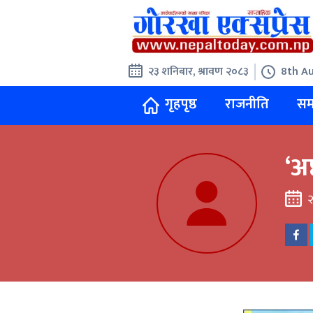
२३ शनिबार, श्रावण २०८३
8th Au
गृहपृष्ठ
राजनीति
सम
‘अष
२