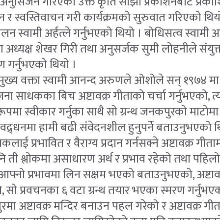
ा अनुसिर्जन गरिएको उक्त कृति साझा प्रकाशनबाट प्रक
 र स्वस्तिवाचन गरी कार्यक्रमको सुरुवात गरिएको थिय
चालन स्वामी अर्हत्ले गर्नुभएको थियो । बोधिसत्व स्वामी
अध्यक्ष शेखर गिरी तथा अनुसर्जक सुमी लोहनीले संयुक
ण गर्नुभएको थियो ।
ख्य वक्ता स्वामी आनन्द अरुणले ओशोले सन् १९७४ मा
ा साधकका बिच अष्टावक्र गीताको चर्चा गर्नुभएको, त
ो रूपमा स्वीकार गर्नुका साथै सो ग्रन्थ जनकपुरको माटोम
वद्र्धनमा हामी बढी संवेदनशील हुनुपर्ने बताउनुभएको थ
ाई प्रभावित र वैराग्य प्रदान गर्नसक्ने अष्टावक्र गीता
पनि ती श्लोकमा असाधारण अर्थ र प्रभाव रहेको तथा पहिलो 
्नो प्रभावमा लिन सक्षम भएको बताउनुभएको, अष्टावक
ो, सो प्रवचनका ६ वटा ग्रन्थ तयार भएका स्मरण गर्नुभएक
 अष्टावक्र मन्दिर बनाउन पहल गरेको र अष्टावक्र गीताल