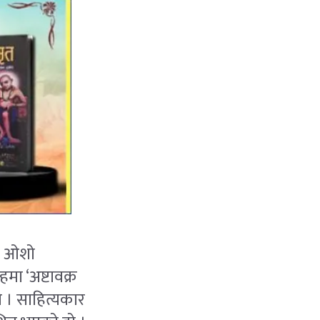
ित ओशो
ा ‘अष्टावक्र
ो । साहित्यकार