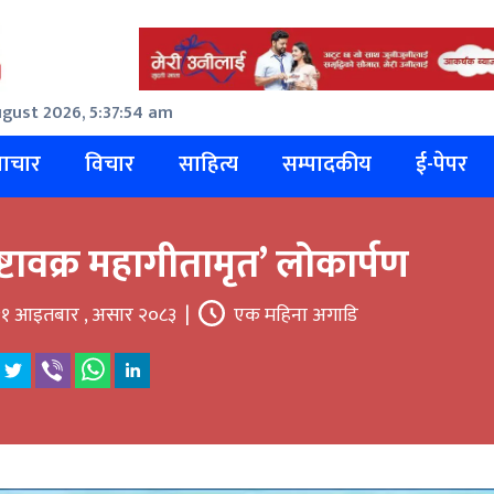
gust 2026, 5:37:55 am
ाचार
विचार
साहित्य
सम्पादकीय
ई-पेपर
्टावक्र महागीतामृत’ लोकार्पण
१ आइतबार , असार २०८३
|
एक महिना अगाडि