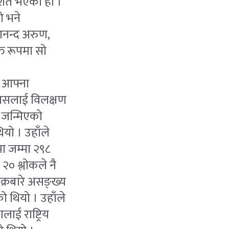
ाशित भएको हो ।
ो भने
 आनन्द अरुण,
्त रूपमा सो
 आफ्ना
्यसलाई विलक्षण
ा जन्मिएको
ियो । उहाँले
मा जम्मा २९८
२० श्लोकले नै
्रबारे असङ्ख्य
ो थियो । उहाँले
ाई राष्ट्रिय