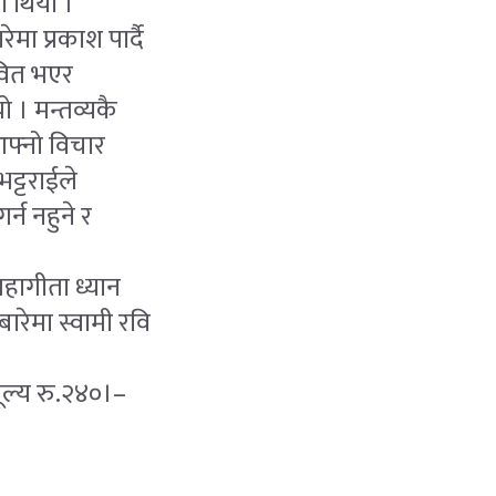
 थियो ।
ा प्रकाश पार्दै
ावित भएर
 । मन्तव्यकै
आफ्नो विचार
भट्टराईले
न नहुने र
महागीता ध्यान
रेमा स्वामी रवि
ूल्य रु.२४०।–