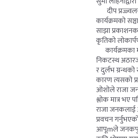
सुमी लोहनीद्वार
दीप प्रज्ज्वलन
कार्यक्रमको सञ्
साझा प्रकाशनका 
कृतिको लोकार्प
कार्यक्रमका मु
निकटस्थ अठारजन
र दुर्लभ ग्रन्थक
कारण त्यसको प्र
ओशोले राजा जनकल
श्लोक मात्र भए 
राजा जनकलाई आफ
प्रवचन गर्नुभएक
आपूmले जनकपुरमा