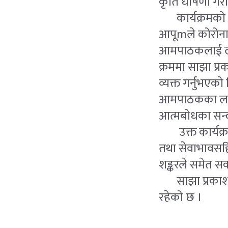
कृति धोषणा गरा
कार्यक्रमको आर
आपूmले कोरोनाक
आमपाठकलाई लाभ 
क्रममा साझा प्र
व्यक्त गर्नुभएको
आमपाठकका लागि 
आत्मबोधका सन्द
उक्त कार्यक्रमम
तथा सेवाभावसहि
शङ्करले समेत सक
साझा प्रकाशनबा
रहेको छ ।
समाचारस्