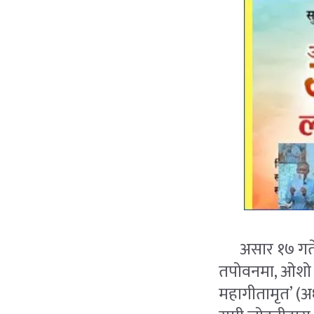
असार १७ गते ब
तपोवनमा, ओशो त
महागीतामृत’ (अध