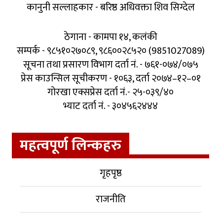
कानुनी सल्लाहकार - बरिष्ठ अधिवक्ता शिव सिग्देल
ठेगाना - कामपा १४, कलंकी
सम्पर्क - ९८५१०२७०८९, ९८६००२८५२० (9851027089)
सूचना तथा प्रसारण विभाग दर्ता नं. - ७६१-०७४/०७५
प्रेस काउन्सिल सूचीकरण - १०६३, दर्ता २०७४–१२–०१
गोरखा एक्सप्रेस दर्ता नं.- २५-०३९/४०
भ्याट दर्ता नं. - ३०४५६२४४४
महत्वपूर्ण लिन्कहरु
गृहपृष्ठ
राजनीति