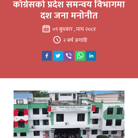
काँग्रेसको प्रदेश समन्वय विभागमा
दश जना मनोनीत
०९ बुधबार , माघ २०८१
२ बर्ष अगाडि