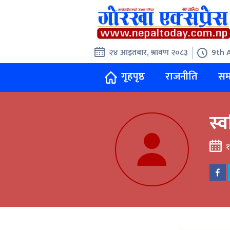
२४ आइतबार, श्रावण २०८३
9th 
गृहपृष्ठ
राजनीति
सम
स्व
१