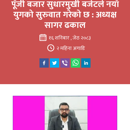
पूँजी बजार सुधारमुखी बजेटले नयाँ
युगको सुरुवात गरेको छ : अध्यक्ष
सागर ढकाल
१६ शनिबार , जेठ २०८३
२ महिना अगाडि