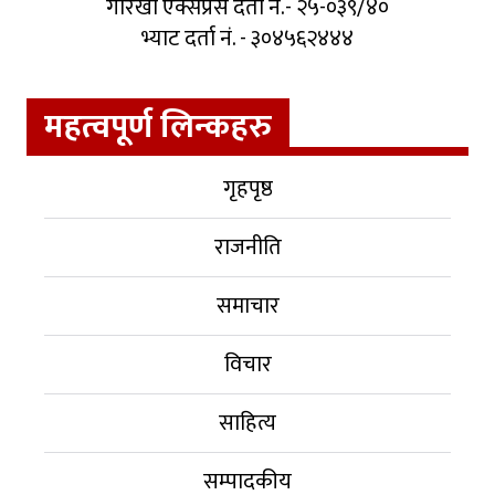
गोरखा एक्सप्रेस दर्ता नं.- २५-०३९/४०
भ्याट दर्ता नं. - ३०४५६२४४४
महत्वपूर्ण लिन्कहरु
गृहपृष्ठ
राजनीति
समाचार
विचार
साहित्य
सम्पादकीय