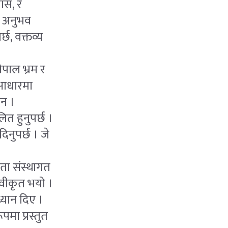
वास, र
ता अनुभव
छ, वक्तव्य
पाल भ्रम र
 आधारमा
ैन ।
ित हुनुपर्छ ।
दिनुपर्छ । जे
धता संस्थागत
्रुवीकृत भयो ।
्यान दिए ।
पमा प्रस्तुत