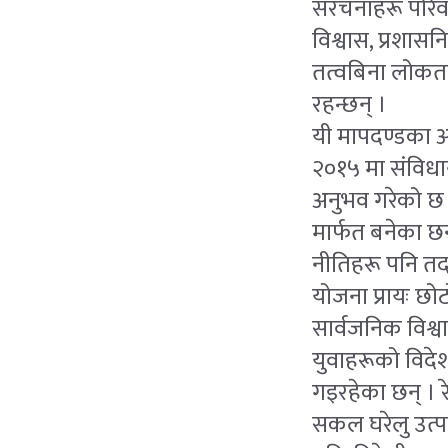
संरचनाहरू परिव
विश्वास, प्रशासन
तत्वबिना लोकतान
रहन्छन् ।
यी मापदण्डका आ
२०१५ मा संविधान
अनुभव गरेको छ
मार्फत बनेका छ
नीतिहरू पनि तदन
योजना प्रायः छ
सार्वजनिक विश्वा
युवाहरूको विदेश
गइरहेका छन् । रे
सकल घरेलु उत्प