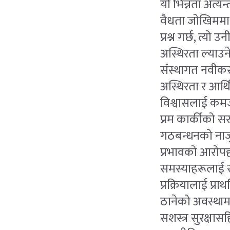
यो भिन्नता अत्यन
वैधता जोखिममा प
प्रश्न गर्छ, त्य
अस्थिरता ल्याउन
संस्थागत नवीकरण
अस्थिरता र आर्थि
विश्वासलाई कम
प्रम कार्कीको 
गठबन्धनको नाजु
प्रभावको आरोपह
समस्याहरूलाई स
प्रक्रियालाई प्
ठानेको अवस्थामा 
सशस्त्र सुरक्ष