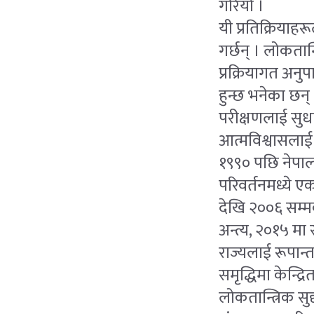
गरियो ।
यी प्रतिक्रिया
गर्छन् । लोकतान
प्रक्रियागत अनु
हुन्छ भनेका छन्
परीक्षणलाई सुधा
आत्मविश्वासलाई
१९९० पछि नेपाल
परिवर्तनमध्ये ए
देखि २००६ सम्मक
अन्त्य, २०१५ मा
राज्यलाई रूपान
समृद्धिमा केन्द्
लोकतान्त्रिक स