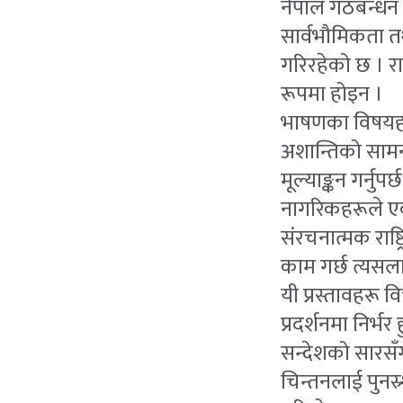
नेपाल गठबन्धन प
सार्वभौमिकता तथ
गरिरहेको छ । रा
रूपमा होइन ।
भाषणका विषयहरू
अशान्तिको साम
मूल्याङ्कन गर्न
नागरिकहरूले एकअर
संरचनात्मक राष्ट्
काम गर्छ त्यसल
यी प्रस्तावहरू 
प्रदर्शनमा निर्भर
सन्देशको सारसँग
चिन्तनलाई पुनस्र