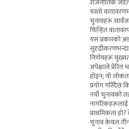
राजनीतिक जडता, ब
यस्तो वातावरणमा 
चुनावहरू सार्वज
चिन्हित वातावर
यस प्रकारको अड
सुदृढीकरणभन्दा
निर्णयहरू मुख्य
अपेक्षाले प्रेरित
होइन; यो लोकतान
प्रयोग गरिँदैछ कि
नयाँ चुनावको तत
नागरिकहरूलाई स
प्राथमिकता हो? द
चुनाव केवल ती