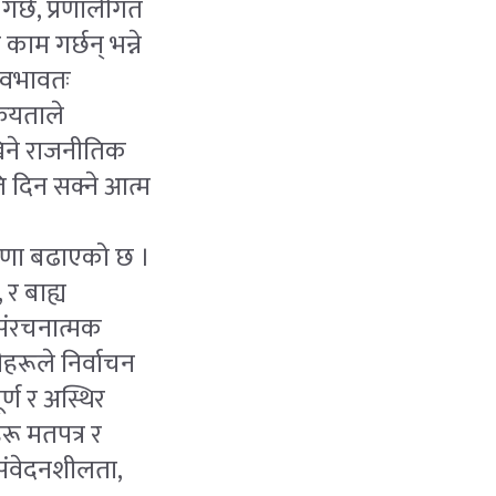
न गर्छ, प्रणालीगत
ाम गर्छन् भन्ने
स्वभावतः
रियताले
खिने राजनीतिक
ति दिन सक्ने आत्म
ारणा बढाएको छ ।
र बाह्य
संरचनात्मक
हरूले निर्वाचन
र्ण र अस्थिर
हरू मतपत्र र
संवेदनशीलता,