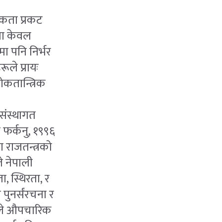
ुकता प्रकट
धता केवल
ा पनि निर्भर
ले प्रायः
ोकतान्त्रिक
संस्थागत
 फर्कनु, १९९६
 राजतन्त्रको
े नेपाली
 स्थिरता, र
 पुनर्संरचना र
रणले औपचारिक