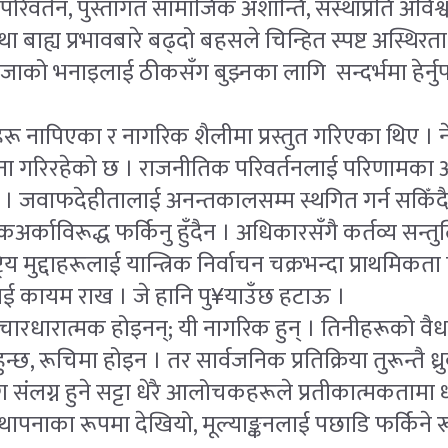
रिवर्तन, पुस्तागत सामाजिक अशान्ति, संस्थाप्रति अविश्
ा बाह्य प्रभावबारे बढ्दो बहसले चिन्हित स्पष्ट अस्थिर
जाको भनाइलाई ठीकसँग बुझ्नका लागि सन्दर्भमा हेर्नुपर्
 नापिएका र नागरिक शैलीमा प्रस्तुत गरिएका थिए । ने
ना गरिरहेको छ । राजनीतिक परिवर्तनलाई परिणामका
ुपर्छ । जवाफदेहीतालाई अनन्तकालसम्म स्थगित गर्न सकिँद
्काविरूद्ध फर्किनु हुँदैन । अधिकारसँगै कर्तव्य सन्तुल
रिय मुद्दाहरूलाई यान्त्रिक निर्वाचन चक्रभन्दा प्राथमिकता 
ाई कायम राख । जे हानि पु¥याउँछ हटाऊ ।
विचारधारात्मक होइनन्; यी नागरिक हुन् । तिनीहरूको वै
 हुन्छ, रूचिमा होइन । तर सार्वजनिक प्रतिक्रिया तुरून्तै ध
 संलग्न हुने सट्टा धेरै आलोचकहरूले प्रतीकात्मकतामा ध
्थापनाका रूपमा देखियो, मूल्याङ्कनलाई पछाडि फर्किने रू