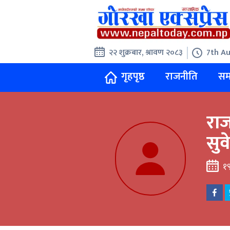
२२ शुक्रबार, श्रावण २०८३
7th Au
गृहपृष्ठ
राजनीति
सम
राज
सुव
१९