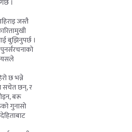
गर्छ ।
।
हिराइ जस्तै
कारितामुखी
ाई बुझिनुपर्छ ।
पुनर्संरचनाको
, यसले
ो छ भन्ने
 सचेत छन्, र
ोइन, बरू
रूको गुनासो
फदेहिताबाट