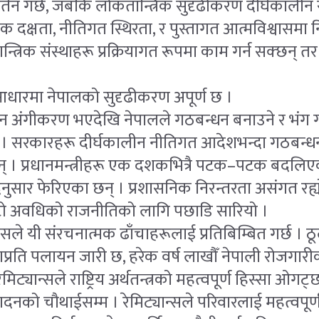
र्तन गर्छ, जबकि लोकतान्त्रिक सुदृढीकरण दीर्घकालीन
िक दक्षता, नीतिगत स्थिरता, र पुस्तागत आत्मविश्वासमा निर
्त्रिक संस्थाहरू प्रक्रियागत रूपमा काम गर्न सक्छन् 
धारमा नेपालको सुदृढीकरण अपूर्ण छ ।
 अंगीकरण भएदेखि नेपालले गठबन्धन बनाउने र भंग गर्न
 । सरकारहरू दीर्घकालीन नीतिगत आदेशभन्दा गठबन्
न् । प्रधानमन्त्रीहरू एक दशकभित्रै पटक–पटक बदलिएक
ुसार फेरिएका छन् । प्रशासनिक निरन्तरता असंगत रह्य
ोटो अवधिको राजनीतिको लागि पछाडि सारियो ।
सले यी संरचनात्मक ढाँचाहरूलाई प्रतिबिम्बित गर्छ । ठूल
प्रति पलायन जारी छ, हरेक वर्ष लाखौँ नेपाली रोजगार
मिट्यान्सले राष्ट्रिय अर्थतन्त्रको महत्वपूर्ण हिस्सा ओगट
ादनको चौथाईसम्म । रेमिट्यान्सले परिवारलाई महत्वपूर