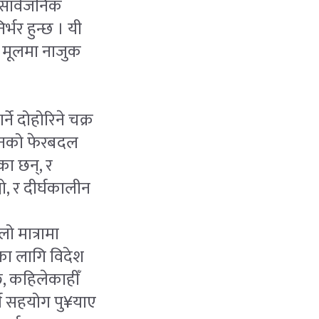
 सार्वजनिक
्भर हुन्छ । यी
तर मूलमा नाजुक
े दोहोरिने चक्र
धनको फेरबदल
ा छन्, र
ो, र दीर्घकालीन
ो मात्रामा
ीका लागि विदेश
्छ, कहिलेकाहीँ
्ण सहयोग पु¥याए