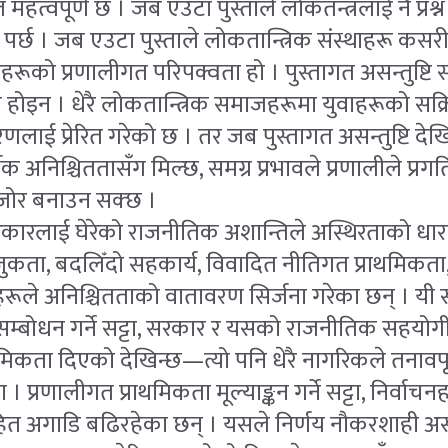
्त महत्वपूर्ण छ । जब एउटा पुस्ताले लोकतन्त्रलाई नै प्रश्
र्छ । जब एउटा पुस्ताले लोकतान्त्रिक संस्थाहरू कसरी क
ो उनीहरूको प्रणालीगत परिपक्वता हो । पुस्तागत असन्तुष्टि 
े होइन । धेरै लोकतान्त्रिक समाजहरूमा युवाहरूको सक्
लाई प्रेरित गरेको छ । तर जब पुस्तागत असन्तुष्टि दे
क अनिश्चिततासँग मिल्छ, समग्र प्रभावले प्रणालीले प्रग
जोर बनाउन सक्छ ।
सरकारलाई घेरेको राजनीतिक अशान्तिले अस्थिरताको ध
कता, बदलिँदो सहकार्य, विवादित नीतिगत प्राथमिकता, 
रूले अनिश्चितताको वातावरण सिर्जना गरेका छन् । यी 
म्बोधन गर्ने सट्टा, सरकार र यसको राजनीतिक सहयोगी
राथमिकता दिएको देखिन्छ—त्यो पनि धेरै नागरिकले तनावपू
। प्रणालीगत प्राथमिकता मूल्याङ्कन गर्ने सट्टा, निर्वाचन
ासहित अगाडि बढिरहेका छन् । यसले निर्णय नौकरशाही अ