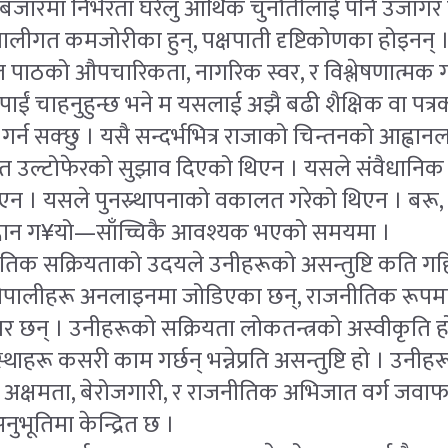
म बजारमा निर्भरता घरेलु आर्थिक चुनौतीलाई पनि उजागर 
णालीगत कमजोरीका हुन्, पक्षपाती दृष्टिकोणका होइनन् 
ल पाठको औपचारिकता, नागरिक स्वर, र विश्लेषणात्मक ग
ाईं चाहनुहुन्छ भने म यसलाई अझै बढी शैक्षिक वा पत्र
गर्न सक्छु । यसै सन्दर्भभित्र राजाको चिन्तनको आह्वानल
ागत उल्टोफेरको सुझाव दिएको थिएन । यसले संवैधानिक 
थिएन । यसले पुनस्र्थापनाको वकालत गरेको थिएन । बरू
आह्वान ग¥यो—साँच्चिकै आवश्यक भएको समयमा ।
िक सक्रियताको उदयले उनीहरूको असन्तुष्टि कति गहिर
 नेपालीहरू अनलाइनमा जोडिएका छन्, राजनीतिक रूपमा
खर छन् । उनीहरूको सक्रियता लोकतन्त्रको अस्वीकृति ह
्थाहरू कसरी काम गर्छन् भन्नेप्रति असन्तुष्टि हो । उनीह
चार, अक्षमता, बेरोजगारी, र राजनीतिक अभिजात वर्ग जवा
ुभूतिमा केन्द्रित छ ।