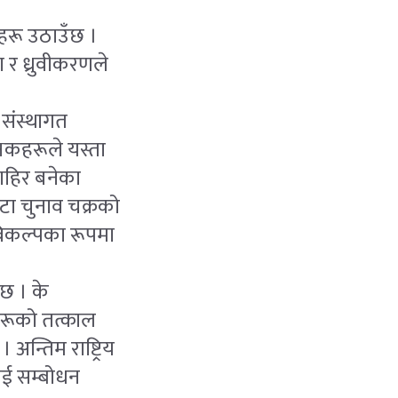
्नहरू उठाउँछ ।
ा र ध्रुवीकरणले
 संस्थागत
्षकहरूले यस्ता
बाहिर बनेका
 एउटा चुनाव चक्रको
ो विकल्पका रूपमा
ँछ । के
हरूको तत्काल
अन्तिम राष्ट्रिय
ाई सम्बोधन