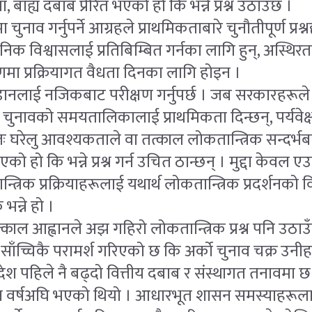
ाह्य दबाब प्रेरित भएको हो कि भन्ने प्रश्न उठाउँछ ।
चुनाव गर्नुपर्ने आग्रहले प्राथमिकताबारे चुनौतीपूर्ण प्रश
निक विश्वासलाई प्रतिबिम्बित गर्नका लागि हुन्, अस्थिरत
णमा प्रक्रियागत वैधता दिनका लागि होइन ।
ानलाई नजिकबाट परीक्षण गर्नुपर्छ । जब सरकारहरूले
 चुनावको समयतालिकालाई प्राथमिकता दिन्छन्, पर्यवेक
तः घरेलु आवश्यकताले वा तत्काल लोकतान्त्रिक सन्दर्भ
 भएको हो कि भन्ने प्रश्न गर्न उचित ठान्छन् । मुद्दा केवल
्त्रिक प्रक्रियाहरूलाई यथार्थ लोकतान्त्रिक प्रदर्शनक
 भन्ने हो ।
्काल आह्वानले अझ गहिरो लोकतान्त्रिक प्रश्न पनि उठाउ
ाँच्चिकै परामर्श गरिएको छ कि अर्को चुनाव चक्र उनी
ेश पहिले नै बढ्दो वित्तीय दबाब र संस्थागत तनावमा छ । 
न वर्षअघि भएको थियो । आधारभूत शासन समस्याहरूल