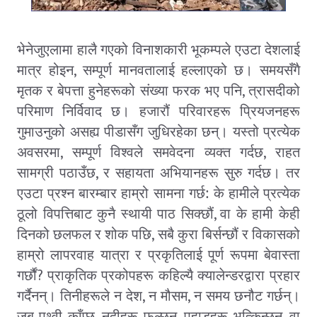
भेनेजुएलामा हालै गएको विनाशकारी भूकम्पले एउटा देशलाई
,
मात्र होइन
सम्पूर्ण मानवतालाई हल्लाएको छ। समयसँगै
,
मृतक र बेपत्ता हुनेहरूको संख्या फरक भए पनि
त्रासदीको
परिमाण निर्विवाद छ। हजारौं परिवारहरू प्रियजनहरू
गुमाउनुको असह्य पीडासँग जुधिरहेका छन्। यस्तो प्रत्येक
,
,
अवसरमा
सम्पूर्ण विश्वले समवेदना व्यक्त गर्दछ
राहत
,
सामग्री पठाउँछ
र सहायता अभियानहरू सुरु गर्दछ। तर
एउटा प्रश्न बारम्बार हाम्रो सामना गर्छ: के हामीले प्रत्येक
,
ठूलो विपत्तिबाट कुनै स्थायी पाठ सिक्छौं
वा के हामी केही
,
दिनको छलफल र शोक पछि
सबै कुरा बिर्सन्छौं र विकासको
हाम्रो लापरवाह यात्रा र प्रकृतिलाई पूर्ण रूपमा बेवास्ता
?
गर्छौं
प्राकृतिक प्रकोपहरू कहिल्यै क्यालेन्डरद्वारा प्रहार
,
,
गर्दैनन्। तिनीहरूले न देश
न मौसम
न समय छनौट गर्छन्।
जब पृथ्वी काँप्छ
नदीहरू फुल्छन्
पहाडहरू भत्किन्छन्
वा