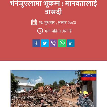
भेनेजुएलामा भूकम्प : मानवतालाई
त्रासदी
१७ बुधबार , असार २०८३
एक महिना अगाडि