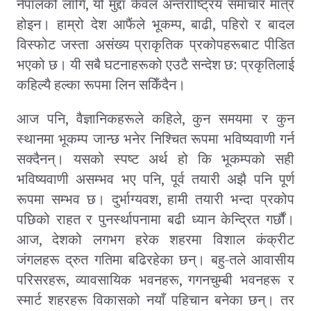
,
नेपालको लागि
यो मुद्दा केवल अन्तर्राष्ट्रिय समाचार मात्र
,
,
होइन। हाम्रो देश आफैंले भूकम्प
बाढी
पहिरो र बादल
विस्फोट जस्ता असंख्य प्राकृतिक प्रकोपहरूबाट पीडित
भएको छ। यी सबै घटनाहरूको एउटै सन्देश छ: प्रकृतिलाई
कहिल्यै हल्का रूपमा लिन सकिँदैन।
,
,
आज पनि
वैज्ञानिकहरूले कहिले
कुन समयमा र कुन
स्थानमा भूकम्प जान्छ भनेर निश्चित रूपमा भविष्यवाणी गर्न
सक्दैनन्। यसको स्पष्ट अर्थ हो कि भूकम्पको सही
,
भविष्यवाणी असम्भव भए पनि
पूर्व तयारी अझै पनि पूर्ण
,
रूपमा सम्भव छ। दुर्भाग्यवश
हामी तयारी भन्दा प्रकोप
पछिको राहत र पुनर्स्थापनामा बढी ध्यान केन्द्रित गर्छौं।
,
आज
देशको लगभग हरेक शहरमा विशाल कंक्रीट
जंगलहरू द्रुत गतिमा बढिरहेका छन्। बहु-तले आवासीय
,
,
परिसरहरू
व्यावसायिक भवनहरू
गगनचुम्बी भवनहरू र
स्मार्ट शहरहरू विकासको नयाँ पहिचान बनेका छन्। तर